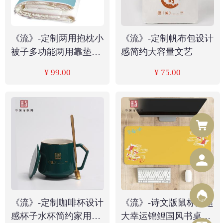
《流》-定制两用抱枕小
《流》-定制帆布包设计
被子多功能两用靠垫午
感简约大容量文艺
睡神器
¥ 99.00
¥ 75.00
《流》-定制咖啡杯设计
《流》-诗文版鼠标垫超
感杯子水杯简约家用马
大幸运锦鲤国风书桌垫