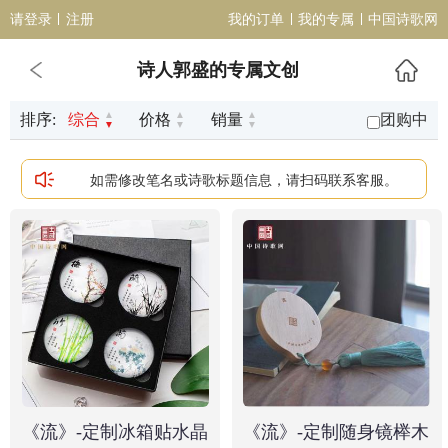
请登录
注册
我的订单
我的专属
中国诗歌网
诗人郭盛的专属文创
▲
▲
▲
团购中
排序:
综合
价格
销量
▼
▼
▼
如需修改笔名或诗歌标题信息，请扫码联系客服。
《流》-定制冰箱贴水晶
《流》-定制随身镜榉木