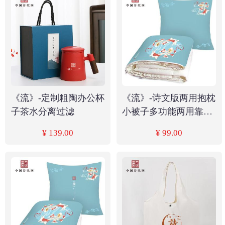
《流》-定制粗陶办公杯
《流》-诗文版两用抱枕
子茶水分离过滤
小被子多功能两用靠垫
午睡神器
¥ 139.00
¥ 99.00