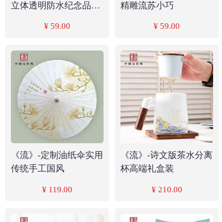
立体透明防水纪念品礼
精雕流苏小巧
盒装
¥ 59.00
¥ 59.00
《流》-定制油纸伞实用
《流》-诗文版茶水分离
传统手工国风
杯高端礼盒装
¥ 119.00
¥ 210.00