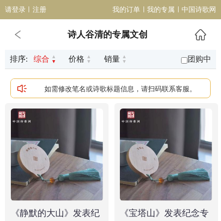
请登录
注册
我的订单
我的专属
中国诗歌网
诗人谷清的专属文创
▲
▲
▲
团购中
排序:
综合
价格
销量
▼
▼
▼
如需修改笔名或诗歌标题信息，请扫码联系客服。
《静默的大山》发表纪
《宝塔山》发表纪念专